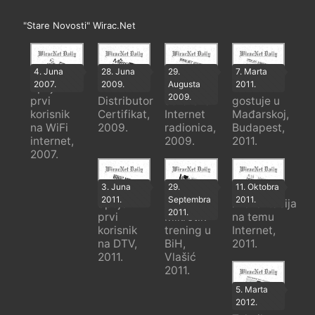
"Stare Novosti" Wirac.Net
4. Juna
28. Juna
29.
7. Marta
2007.
2009.
Augusta
2011.
Spojen
Mikrotik
Prva
Wirac.Net
2009.
prvi
Distributor
otvorena
gostuje u
korisnik
Certifikat,
Internet
Mađarskoj,
na WiFi
2009.
radionica,
Budapest,
internet,
2009.
2011.
2007.
3. Juna
29.
11. Oktobra
2011.
Septembra
2011.
Spojen
Prvi
Prezentacija
2011.
prvi
Mikrotik
na temu
korisnik
trening u
Internet,
na DTV,
BiH,
2011.
2011.
Vlašić
2011.
5. Marta
2012.
SAF