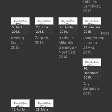
Tehnika
Certifikat,
2012.
5. Juna
28. Juna
28. Aprila
19. Januara
2012.
2013.
2014.
2015.
Mikrotik
MUM
Početak
Rekonstrukcija
trening
Zagreb,
tradicije
kompletnog
Konjic,
2013.
Mikrotik
sistema
2012.
treninga –
DTV-a,
Novi Sad,
2015.
2014.
16.
Decembra
Mikrotik
2015.
Open
Day,
Sarajevo,
2015.
15. Aprila
28. Maja