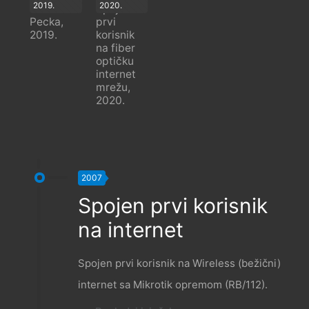
2019.
2020.
Wild WiFi
Spojen
Pecka,
prvi
2019.
korisnik
na fiber
optičku
internet
mrežu,
2020.
2007
Spojen prvi korisnik
na internet
Spojen prvi korisnik na Wireless (bežični)
internet sa Mikrotik opremom (RB/112).