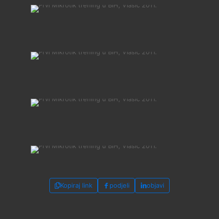
Kopiraj link
podjeli
objavi