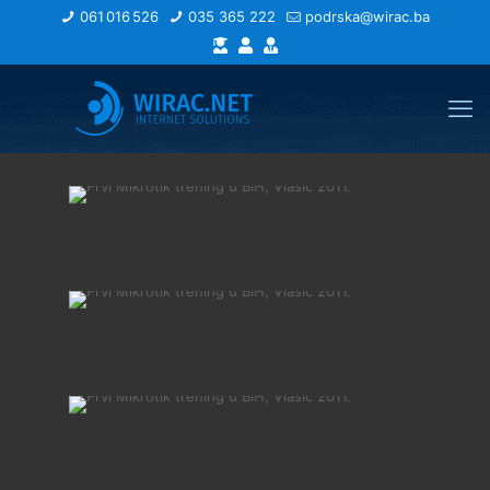
061 016 526
035 365 222
podrska@wirac.ba