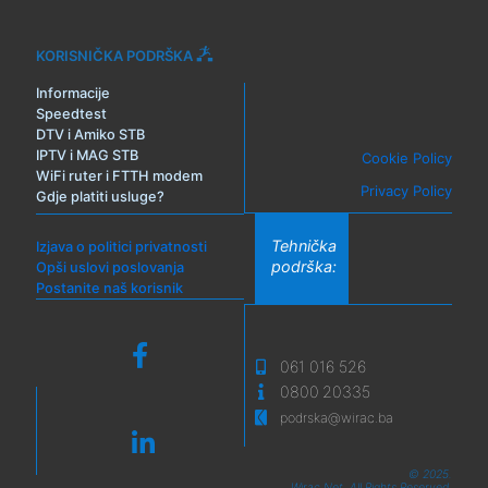
KORISNIČKA PODRŠKA
Informacije
Speedtest
DTV i Amiko STB
IPTV i MAG STB
Cookie Policy
WiFi ruter i FTTH modem
Privacy Policy
Gdje platiti usluge?
Tehnička
Izjava o politici privatnosti
podrška:
Opši uslovi poslovanja
Postanite naš korisnik
061 016 526
0800 20335
podrska@wirac.ba
© 2025.
Wirac.Net. All Rights Reserved.