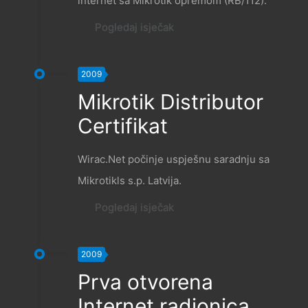
internet sa Mikrotik opremom (RB/112).
Pogledaj isječak
2009
Mikrotik Distributor
Certifikat
Wirac.Net počinje uspješnu saradnju sa
Mikrotikls s.p. Latvija.
Pogledaj isječak
2009
Prva otvorena
Internet radionica