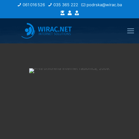
061 016 526
035 365 222
podrska@wirac.ba