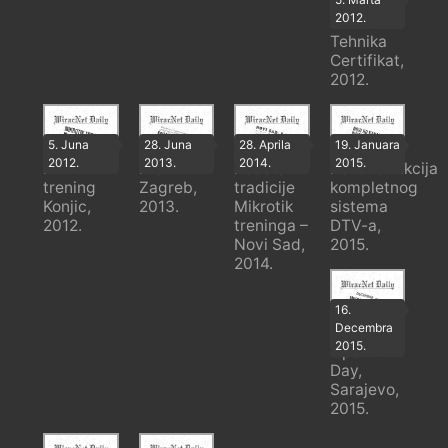
2012.
SAF
Tehnika
Certifikat,
2012.
5. Juna
28. Juna
28. Aprila
19. Januara
2012.
2013.
2014.
2015.
Mikrotik
MUM
Početak
Rekonstrukcija
trening
Zagreb,
tradicije
kompletnog
Konjic,
2013.
Mikrotik
sistema
2012.
treninga –
DTV-a,
Novi Sad,
2015.
2014.
16.
Decembra
Mikrotik
2015.
Open
Day,
Sarajevo,
2015.