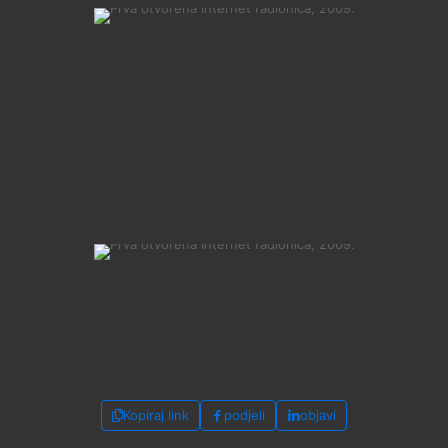
Kopiraj link
podjeli
objavi