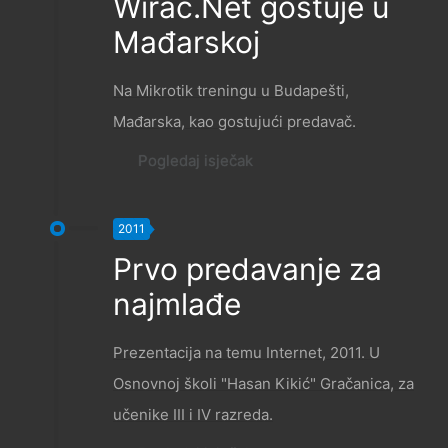
Wirac.Net gostuje u
Mađarskoj
Na Mikrotik treningu u Budapešti,
Mađarska, kao gostujući predavač.
Pogledaj isječak
2011
Prvo predavanje za
najmlađe
Prezentacija na temu Internet, 2011. U
Osnovnoj školi "Hasan Kikić" Gračanica, za
učenike III i IV razreda.