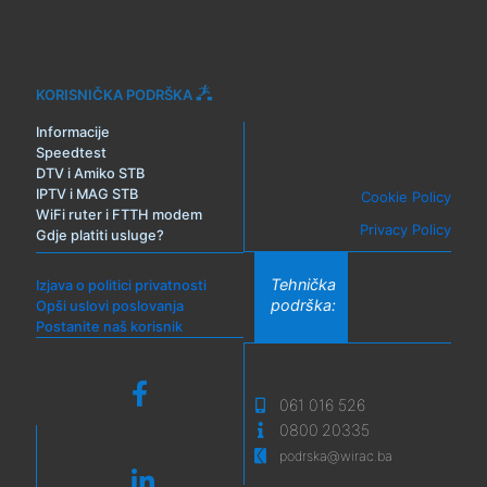
KORISNIČKA PODRŠKA
Informacije
Speedtest
DTV i Amiko STB
IPTV i MAG STB
Cookie Policy
WiFi ruter i FTTH modem
Privacy Policy
Gdje platiti usluge?
Tehnička
Izjava o politici privatnosti
podrška:
Opši uslovi poslovanja
Postanite naš korisnik
061 016 526
0800 20335
podrska@wirac.ba