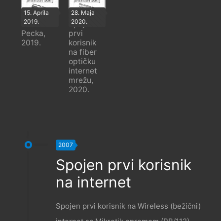
15. Aprila
28. Maja
2019.
2020.
Wild WiFi
Spojen
Pecka,
prvi
2019.
korisnik
na fiber
optičku
internet
mrežu,
2020.
2007
Spojen prvi korisnik
na internet
Spojen prvi korisnik na Wireless (bežični)