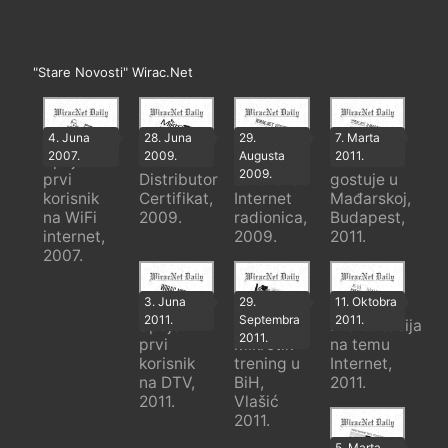
"Stare Novosti" Wirac.Net
4. Juna
28. Juna
29.
7. Marta
2007.
2009.
Augusta
2011.
Spojen
Mikrotik
Prva
Wirac.Net
2009.
prvi
Distributor
otvorena
gostuje u
korisnik
Certifikat,
Internet
Mađarskoj,
na WiFi
2009.
radionica,
Budapest,
internet,
2009.
2011.
2007.
3. Juna
29.
11. Oktobra
2011.
Septembra
2011.
Spojen
Prvi
Prezentacija
2011.
prvi
Mikrotik
na temu
korisnik
trening u
Internet,
na DTV,
BiH,
2011.
2011.
Vlašić
2011.
5. Marta