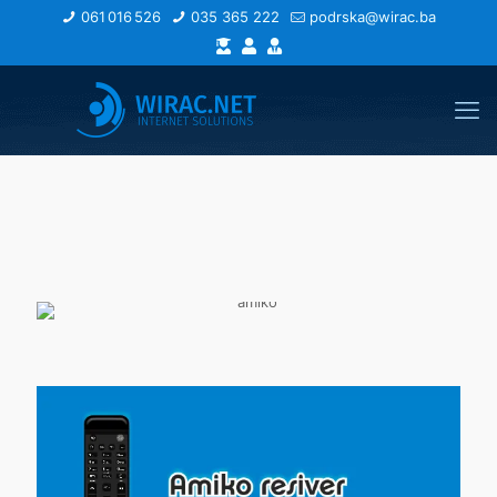
061 016 526
035 365 222
podrska@wirac.ba
MMDS