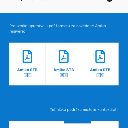
Preuzmite uputstva u pdf formatu za navedene Amiko
resivere:
Amiko STB
Amiko STB
Amiko STB
🇬🇧
🇧🇦
🇷🇸
Tehničku podršku možete kontaktirati: