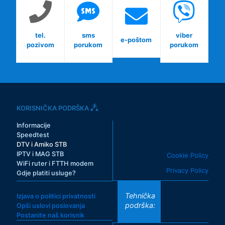
tel.
sms
viber
e-poštom
pozivom
porukom
porukom
KORISNIČKA PODRŠKA
Informacije
Speedtest
DTV i Amiko STB
IPTV i MAG STB
Cookie Policy
WiFi ruter i FTTH modem
Privacy Policy
Gdje platiti usluge?
Tehnička
Izjava o politici privatnosti
podrška:
Opši uslovi poslovanja
Postanite naš korisnik