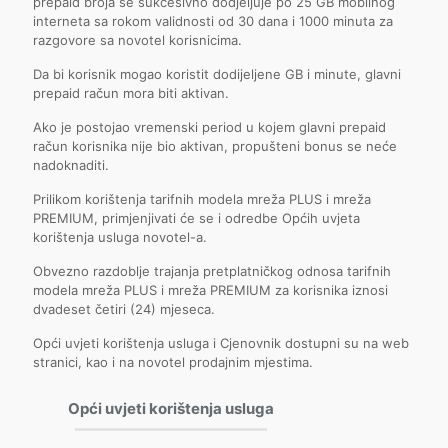
prepaid broja se sukcesivno dodjeljuje po 25 GB mobilnog
interneta sa rokom validnosti od 30 dana i 1000 minuta za
razgovore sa novotel korisnicima.
Da bi korisnik mogao koristit dodijeljene GB i minute, glavni
prepaid račun mora biti aktivan.
Ako je postojao vremenski period u kojem glavni prepaid
račun korisnika nije bio aktivan, propušteni bonus se neće
nadoknaditi.
Prilikom korištenja tarifnih modela mreža PLUS i mreža
PREMIUM, primjenjivati će se i odredbe Općih uvjeta
korištenja usluga novotel-a.
Obvezno razdoblje trajanja pretplatničkog odnosa tarifnih
modela mreža PLUS i mreža PREMIUM za korisnika iznosi
dvadeset četiri (24) mjeseca.
Opći uvjeti korištenja usluga i Cjenovnik dostupni su na web
stranici, kao i na novotel prodajnim mjestima.
Opći uvjeti korištenja usluga