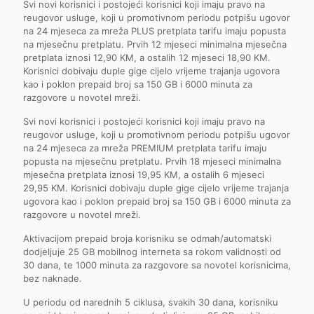
Svi novi korisnici i postojeći korisnici koji imaju pravo na
reugovor usluge, koji u promotivnom periodu potpišu ugovor
na 24 mjeseca za mreža PLUS pretplata tarifu imaju popusta
na mjesečnu pretplatu. Prvih 12 mjeseci minimalna mjesečna
pretplata iznosi 12,90 KM, a ostalih 12 mjeseci 18,90 KM.
Korisnici dobivaju duple gige cijelo vrijeme trajanja ugovora
kao i poklon prepaid broj sa 150 GB i 6000 minuta za
razgovore u novotel mreži.
Svi novi korisnici i postojeći korisnici koji imaju pravo na
reugovor usluge, koji u promotivnom periodu potpišu ugovor
na 24 mjeseca za mreža PREMIUM pretplata tarifu imaju
popusta na mjesečnu pretplatu. Prvih 18 mjeseci minimalna
mjesečna pretplata iznosi 19,95 KM, a ostalih 6 mjeseci
29,95 KM. Korisnici dobivaju duple gige cijelo vrijeme trajanja
ugovora kao i poklon prepaid broj sa 150 GB i 6000 minuta za
razgovore u novotel mreži.
Aktivacijom prepaid broja korisniku se odmah/automatski
dodjeljuje 25 GB mobilnog interneta sa rokom validnosti od
30 dana, te 1000 minuta za razgovore sa novotel korisnicima,
bez naknade.
U periodu od narednih 5 ciklusa, svakih 30 dana, korisniku