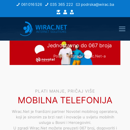
061 016 526
035 365 222
podrska@wirac.ba
Jednostavno do 067 broja
Posjetite zgradu Wirac.Net-a
PLATI MANJE, PRIČAJ VIŠE
MOBILNA TELEFONIJA
Wirac.Net je franšizni partner Novotel mobilnog operatera,
koji je sinonim za brzi rast i inovacije u svijetu mobilnih
usluga u Bosni i Hercegovini.
U zgradi Wirac.Net možete preuzeti 067 broj, dogovoriti i