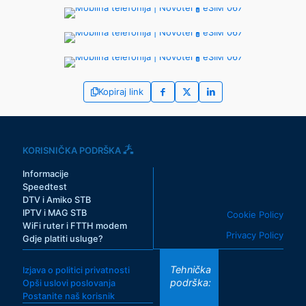
Kopiraj link
KORISNIČKA PODRŠKA
Informacije
Speedtest
DTV i Amiko STB
IPTV i MAG STB
Cookie Policy
WiFi ruter i FTTH modem
Privacy Policy
Gdje platiti usluge?
Tehnička
Izjava o politici privatnosti
podrška:
Opši uslovi poslovanja
Postanite naš korisnik