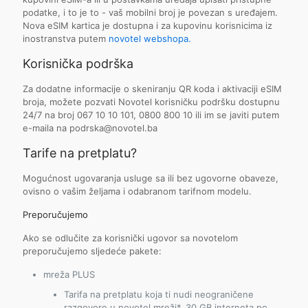
podatke, i to je to - vaš mobilni broj je povezan s uređajem.
Nova eSIM kartica je dostupna i za kupovinu korisnicima iz
inostranstva putem
novotel webshopa.
Korisnička podrška
Za dodatne informacije o skeniranju QR koda i aktivaciji eSIM
broja, možete pozvati Novotel korisničku podršku dostupnu
24/7 na broj 067 10 10 101, 0800 800 10 ili im se javiti putem
e-maila na podrska@novotel.ba
Tarife na pretplatu?
Mogućnost ugovaranja usluge sa ili bez ugovorne obaveze,
ovisno o vašim željama i odabranom tarifnom modelu.
Preporučujemo
Ako se odlučite za korisnički ugovor sa novotelom
preporučujemo sljedeće pakete:
mreža PLUS
Tarifa na pretplatu koja ti nudi neograničene
razgovore u novotel mreži*, 30 GB interneta po