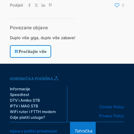
Podijeli
0
Povezane objave
Duplo više giga, duplo više zabave!
Pročitajte više
KORISNIČKA PODRŠKA
Informacije
Speedtest
DTV i Amiko STB
IPTV i MAG STB
Cookie Policy
WiFi ruter i FTTH modem
Privacy Policy
Gdje platiti usluge?
Tehnička
Izjava o politici privatnosti