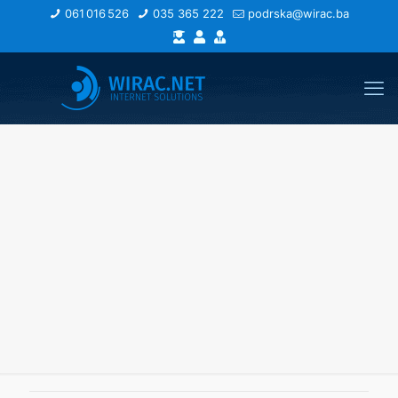
061 016 526
035 365 222
podrska@wirac.ba