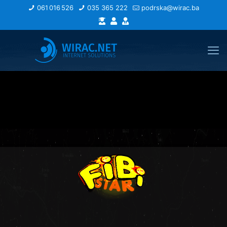
061 016 526
035 365 222
podrska@wirac.ba