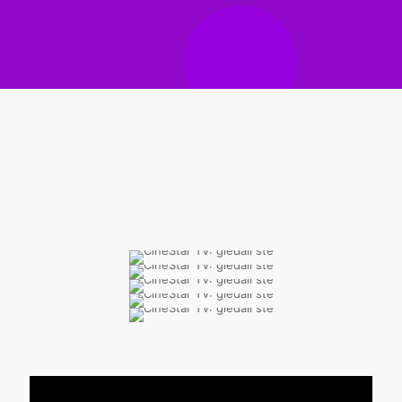
CineStar TV
U PRETHODNOM PERIODU
Gledali ste
Iz sadržaja Full TV 📺