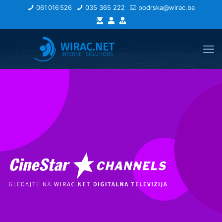
061 016 526
035 365 222
podrska@wirac.ba
Gledali ste na