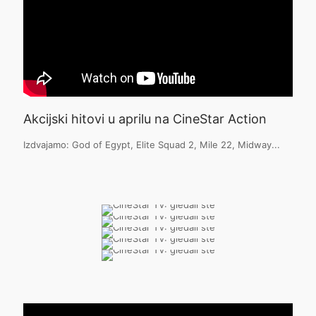
Akcijski hitovi u aprilu na CineStar Action
Izdvajamo: God of Egypt, Elite Squad 2, Mile 22, Midway...