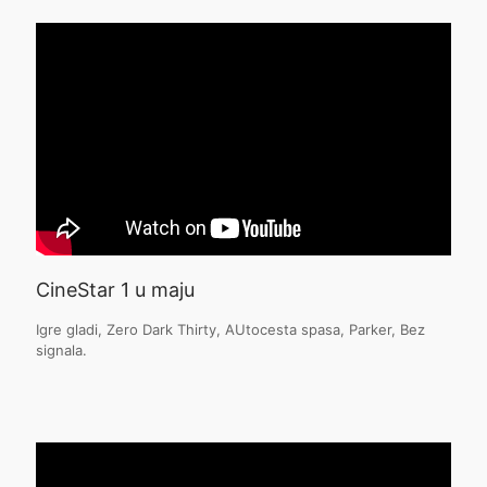
CineStar 1 u maju
Igre gladi, Zero Dark Thirty, AUtocesta spasa, Parker, Bez
signala.